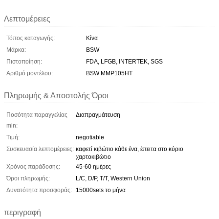
Λεπτομέρειες
Τόπος καταγωγής:
Κίνα
Μάρκα:
BSW
Πιστοποίηση:
FDA, LFGB, INTERTEK, SGS
Αριθμό μοντέλου:
BSW MMP105HT
Πληρωμής & Αποστολής Όροι
Ποσότητα παραγγελίας
Διαπραγμάτευση
min:
Τιμή:
negotiable
Συσκευασία λεπτομέρειες:
καφετί κιβώτιο κάθε ένα, έπειτα στο κύριο
χαρτοκιβώτιο
Χρόνος παράδοσης:
45-60 ημέρες
Όροι πληρωμής:
L/C, D/P, T/T, Western Union
Δυνατότητα προσφοράς:
15000sets το μήνα
περιγραφή