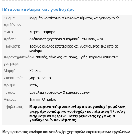
Πέτρινα κονίαμα και γουδοχέρι
Όνομα
Μαρμάρινο πέτρινο σύνολο κονιάματος και γουδοχεριών
προϊόντων:
Υλικό:
Στερεό μάρμαρο
Χρήση:
Αλέθοντας χορτάρια & καρυκεύματα κουζινών
Τελειώστε:
Τραχύς ομαλός εσωτερικός και γυαλισμένος έξω από το
κονίαμα
Χαρακτηριστικό
Ανθεκτικός, εύκολος καθαρός, υγιής, υγρασία ανθεκτική
γνώρισμα:
Μορφή:
Κύκλος
Συσκευασία:
χαρτοκιβώτιο
Χρώμα:
Μπεζ
Τύπος:
Εργαλεία χορταριών & καρυκευμάτων
Λιμένας:
Tianjin, Qingdao
Μαρμάρινα πέτρινα κονίαμα και γουδοχέρι μύλων
Υψηλό φως:
,
μαρμάρινο πέτρινο γουδοχέρι κονιάματος 4 ίντσας
,
Μαρμάρινο πέτρινο μαγειρεύοντας εργαλείο
γουδοχεριών κονιάματος
Μαγειρεύοντας κονίαμα και γουδοχέρι χορταριών καρυκευμάτων εργαλείων