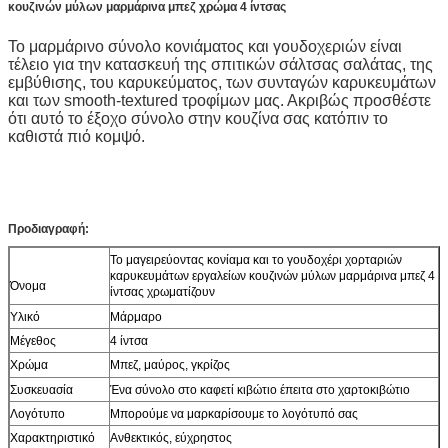
κουζινών μύλων μαρμάρινα μπεζ χρώμα 4 ίντσας
Το μαρμάρινο σύνολο κονιάματος και γουδοχεριών είναι
τέλειο για την κατασκευή της σπιτικών σάλτσας σαλάτας, της
εμβύθισης, του καρυκεύματος, των συνταγών καρυκευμάτων
και των smooth-textured τροφίμων μας. Ακριβώς προσθέστε
ότι αυτό το έξοχο σύνολο στην κουζίνα σας κατόπιν το
καθιστά πιό κομψό
.
Προδιαγραφή:
Το μαγειρεύοντας κονίαμα και το γουδοχέρι χορταριών
καρυκευμάτων εργαλείων κουζινών μύλων μαρμάρινα μπεζ 4
Όνομα
ίντσας χρωματίζουν
Υλικό
Μάρμαρο
Μέγεθος
4 ίντσα
Χρώμα
Μπεζ, μαύρος, γκρίζος
Συσκευασία
Ένα σύνολο στο καφετί κιβώτιο έπειτα στο χαρτοκιβώτιο
Λογότυπο
Μπορούμε να μαρκαρίσουμε το λογότυπό σας
Χαρακτηριστικό
Ανθεκτικός, εύχρηστος