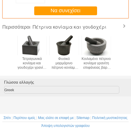
εργαλείων κουζινών
γουδοχεριών 4 ίντσα
Να συνεχίσει
Πέτρινα κονίαμα και γουδοχέρι
Περισσότεροι
 σύνολο
Τετραγωνικά
Φυσικό
Κοιλαμένο πέτρινο
Μαρμά
ατρικής
κονίαμα και
μαρμάρινο
κονίαμα γρανίτη
καρύκ
ς χαπιών
γουδοχέρι γρανίτη
πέτρινο κονίαμα
επιφάνειας βαρύ
χορτα
τος και
συνήθειας πέτρινα
γρανίτη και
και καθορισμένος
κονιάματ
χεριών
που τίθενται για
καθορισμένο
μύλος κύπελλων
γουδοχ
 βαθμού
την κουζίνα
σκεύος για την
Molcajete
καθορισμ
Γλώσσα αλλαγής
ίμων
κουζίνα Τύπου
Guacamole
αναμιγνύ
γουδοχεριών
γουδοχεριών
αλέθο
Greek
σφυροκο
βάζο ιατ
Σπίτι
|
Περίπου εμείς
|
Μας ελάτε σε επαφή με
|
Sitemap
|
Πολιτική μυστικότητας
Άποψη υπολογιστών γραφείου