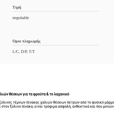
Τιμή
negotiable
Όροι πληρωμής
L/C, D/P, T/T
λιών θέσεων για τα φρούτα & το λαχανικό
ύλινος τέμνων πίνακας χαλιών θέσεων πετρών από το φυσικό μάρμαρ
εί στον ξύλινο πίνακα, είναι τρόφιμα ασφαλή, ανθεκτικά και που μονώ