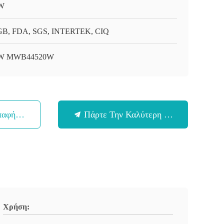
W
B, FDA, SGS, INTERTEK, CIQ
W MWB44520W
παφή Με
Πάρτε Την Καλύτερη Τιμή
Χρήση: