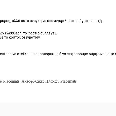
μέρες, αλλά αυτό ανάγκη να επανεγκριθεί στη μέγιστη εποχή.
ων ελεύθερη, το φορτίο συλλέγει.
με το κόστος δειγμάτων.
 επίσης να στείλουμε αεροπορικώς ή να εκφράσουμε σύμφωνα με το α
α Placemats
,
Ακτοφύλακες Πλακών Placemats