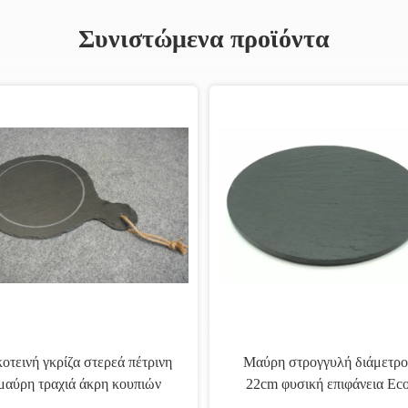
Συνιστώμενα προϊόντα
οτεινή γκρίζα στερεά πέτρινη
Μαύρη στρογγυλή διάμετρο
μαύρη τραχιά άκρη κουπιών
22cm φυσική επιφάνεια Ec
λακών Placemats με το σχοινί
Placemats πλακών φιλικό