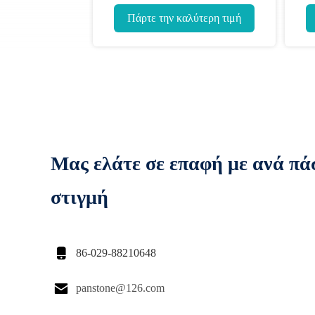
άκρες λογότυπων
Πάρτε την καλύτερη τιμή
Μας ελάτε σε επαφή με ανά πά
στιγμή

86-029-88210648

panstone@126.com