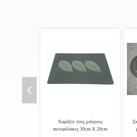
Χαράξτε τους μαύρους
Σκ
ακτοφύλακες 30cm X 20cm
Placemats πλακών με τις ευθείες
π