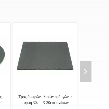
ς
Τραχιά ακρών πλακών ορθογώνια
o
μορφή 30cm X 20cm πινάκων
τυριών τέμνουσα με τα μαξιλάρια