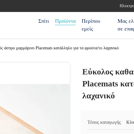
Ηλεκτρο
Σπίτι
Προϊόντα
Περίπου
Μας ελ
εμείς
σε επα
ς άσπρο μαρμάρινο Placemats κατάλληλο για τα φρούτα/το λαχανικό
Εύκολος καθα
Placemats κατ
λαχανικό
Τόπος καταγωγής
Κίν