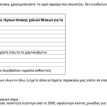
πίνακα, χρησιμοποιήστε το υγρό ύφασμα που σκουπίζει, δεν ενυδατών
ος τέμνων πίνακας χαλιών θέσεων για τα
χήστε έπειτα το χαρτοκιβώτιο
ο περιβάλλον, υγρασία ανθεκτική
ων υλών εν πλω, ή έχετε άλλα αιτήματα, παρακαλώ μας ελάτε σε επα
πορικό σήμα;
ces, ποσότητα λιγότερο από το 2000, υψηλότερο κόστος μονάδας για 