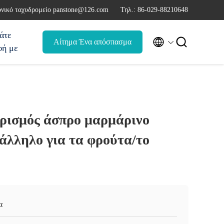
νικό ταχυδρομείο panstone@126.com
Τηλ.: 86-029-88210648
άτε


Αίτημα Ένα απόσπασμα
φή με
ρισμός άσπρο μαρμάρινο
άλληλο για τα φρούτα/το
α