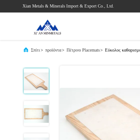
Xian Metals & Minerals Import & Export Co., Ltd.
Σπίτι
>
προϊόντα
>
Πέτρινο Placemats
>
Εύκολος καθαρισμό