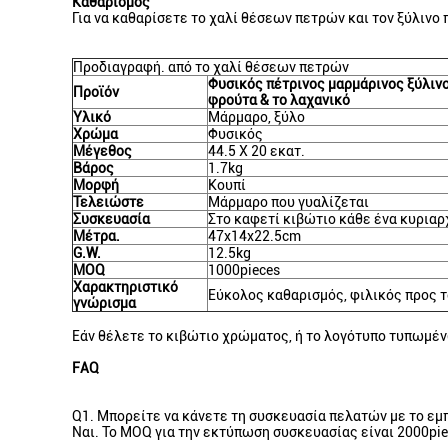
Καθαρισμός
Για να καθαρίσετε το χαλί θέσεων πετρών και τον ξύλινο 
Προδιαγραφή. από το χαλί θέσεων πετρών
Φυσικός πέτρινος μαρμάρινος ξύλιν
Προϊόν
φρούτα & το λαχανικό
Υλικό
Μάρμαρο, ξύλο
Χρώμα
Φυσικός
Μέγεθος
44.5 X 20 εκατ.
Βάρος
1.7kg
Μορφή
Κουπί
Τελειώστε
Μάρμαρο που γυαλίζεται
Συσκευασία
Στο καφετί κιβώτιο κάθε ένα κυριαρ
Μέτρα.
47x14x22.5cm
G.W.
12.5kg
MOQ
1000pieces
Χαρακτηριστικό
Εύκολος καθαρισμός, φιλικός προς τ
γνώρισμα
Εάν θέλετε το κιβώτιο χρώματος, ή το λογότυπο τυπωμέν
FAQ
Q1. Μπορείτε να κάνετε τη συσκευασία πελατών με το εμ
Ναι. Το MOQ για την εκτύπωση συσκευασίας είναι 2000pie