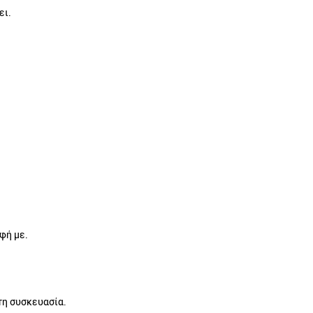
ει.
φή με.
τη συσκευασία.