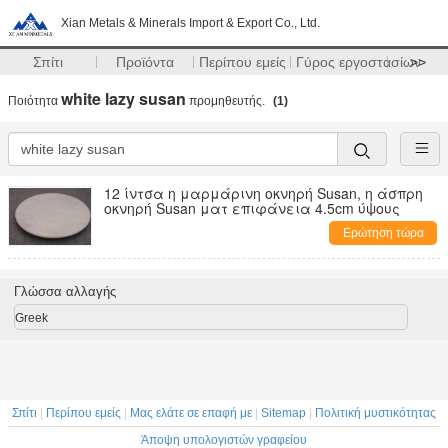
Xian Metals & Minerals Import & Export Co., Ltd.
Σπίτι
Προϊόντα
Περίπου εμείς
Γύρος εργοστασίων
>>
white lazy susan
Ποιότητα
προμηθευτής.
(1)
12 ίντσα η μαρμάρινη οκνηρή Susan, η άσπρη
οκνηρή Susan ματ επιφάνεια 4.5cm ύψους
Ερώτηση τώρα
Γλώσσα αλλαγής
Greek
Σπίτι
|
Περίπου εμείς
|
Μας ελάτε σε επαφή με
|
Sitemap
|
Πολιτική μυστικότητας
Άποψη υπολογιστών γραφείου